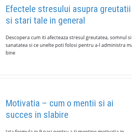
Efectele stresului asupra greutatii
si stari tale in general
Descopera cum iti afecteaza stresul greutatea, somnul si
sanatatea si ce unelte poti folosi pentru a-l administra m
bine
Motivatia – cum o mentii si ai
succes in slabire
Iata formula in 9 pasi pentru a-ti mentine motivatia in