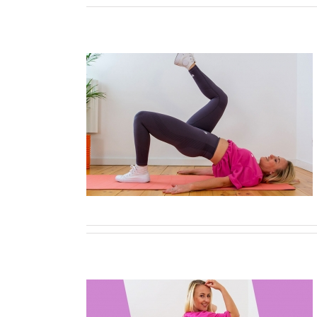
ate pentru
erme femei