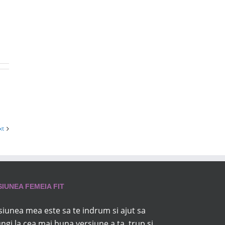
xt
SIUNEA FEMEIA FIT
siunea mea este sa te indrum si ajut sa
ungi la cea mai buna versiune a ta, trup si