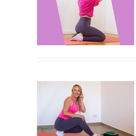
ru Fese cu
cla pentru
ombate, 16
l Fundului