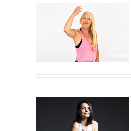
ui asupra
i tale in
mentii si ai