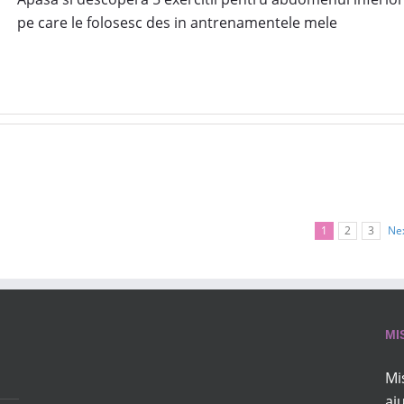
pe care le folosesc des in antrenamentele mele
1
2
3
Ne
MI
Mi
aj