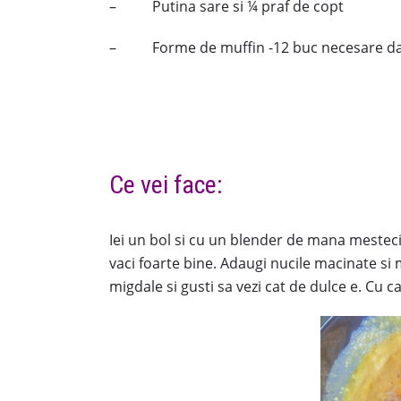
– Putina sare si ¼ praf de copt
– Forme de muffin -12 buc necesare daca
Ce vei face:
Iei un bol si cu un blender de mana mesteci
vaci foarte bine. Adaugi nucile macinate si 
migdale si gusti sa vezi cat de dulce e. Cu 