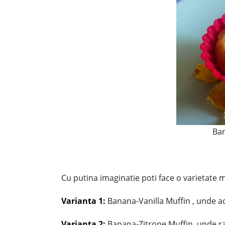
Ban
Cu putina imaginatie poti face o varietate 
Varianta 1:
Banana-Vanilla Muffin , unde a
Varianta 2:
Banana-Zitrone Muffin, unde raz