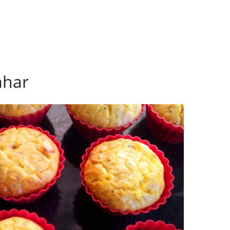
IT de exercitii pentru fese
Fac exercitii ac
sufragerie
exercitii?
ahar