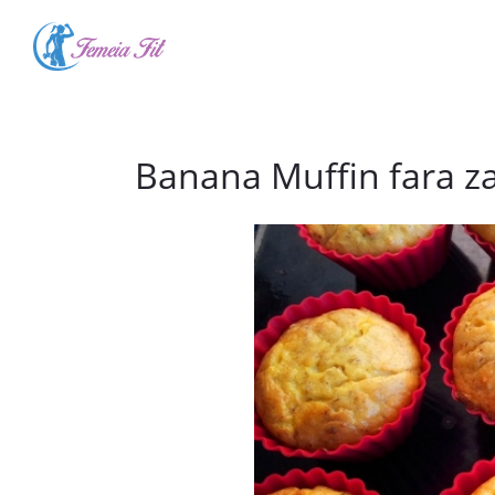
Descarca ghidul GRATU
Pasul 1. Spune-mi:
unde faci 
Banana Muffin fara z