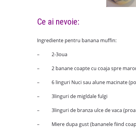
Ce ai nevoie:
Ingrediente pentru banana muffin:
– 2-3oua
– 2 banane coapte cu coaja spre maro
– 6 linguri Nuci sau alune macinate (poate
– 3linguri de migldale fulgi
– 3linguri de branza ulce de vaca (proas
– Miere dupa gust (bananele fiind coapte