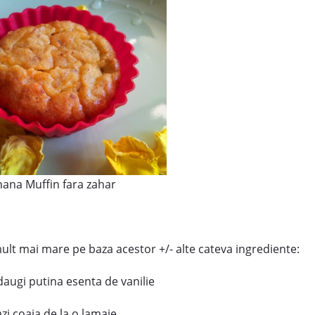
ana Muffin fara zahar
mult mai mare pe baza acestor +/- alte cateva ingrediente:
daugi putina esenta de vanilie
i coaja de la o lamaie