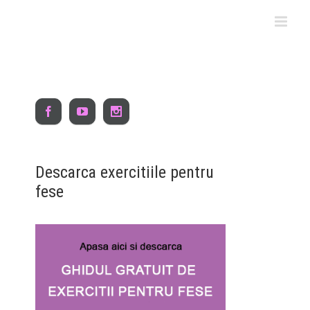
asa in
Fac exercitii in sala de
x
fitness
Descarca exercitiile pentru
fese