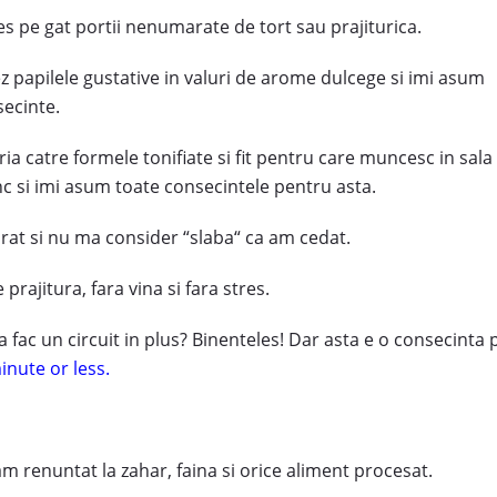
es pe gat portii nenumarate de tort sau prajiturica.
z papilele gustative in valuri de arome dulcege si imi asum
secinte.
ria catre formele tonifiate si fit pentru care muncesc in sala
nc si imi asum toate consecintele pentru asta.
urat si nu ma consider “slaba“ ca am cedat.
prajitura, fara vina si fara stres.
sa fac un circuit in plus? Binenteles! Dar asta e o consecinta 
inute or less
.
am renuntat la zahar, faina si orice aliment procesat.