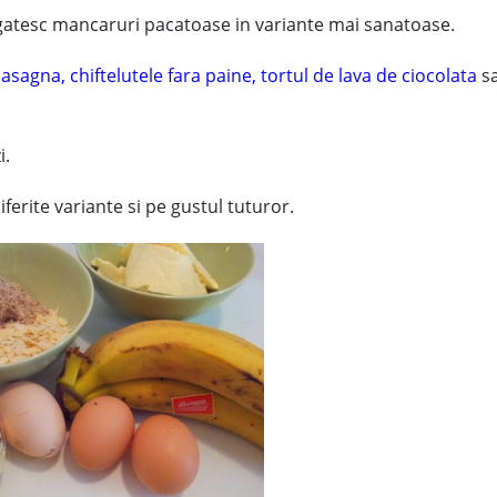
a gatesc mancaruri pacatoase in variante mai sanatoase.
 lasagna
,
chiftelutele fara paine,
tortul de lava de ciocolata
s
i.
ferite variante si pe gustul tuturor.